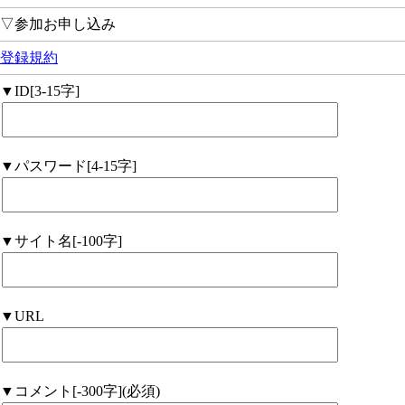
▽参加お申し込み
登録規約
▼ID[3-15字]
▼パスワード[4-15字]
▼サイト名[-100字]
▼URL
▼コメント[-300字](必須)