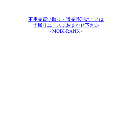
不用品買い取り・遺品整理のことは
十勝リユースにおまかせ下さい
- MOBI-RANK -