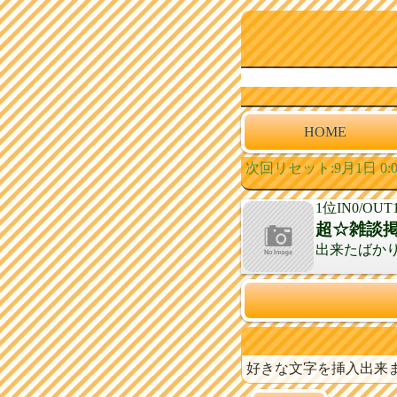
HOME
次回リセット:9月1日 0:0
1位
IN0/OUT
超☆雑談
出来たばか
好きな文字を挿入出来