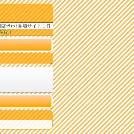
談/ﾁｬｯﾄ参加サイト 1 件
!!