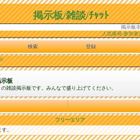
掲示板/雑談/ﾁｬｯﾄ
掲示板/雑
人気爆発-参加者多数
検索
登録
0
1
掲示板
りの雑談掲示板です。みんなで盛り上げてください。
フリーエリア
ます。