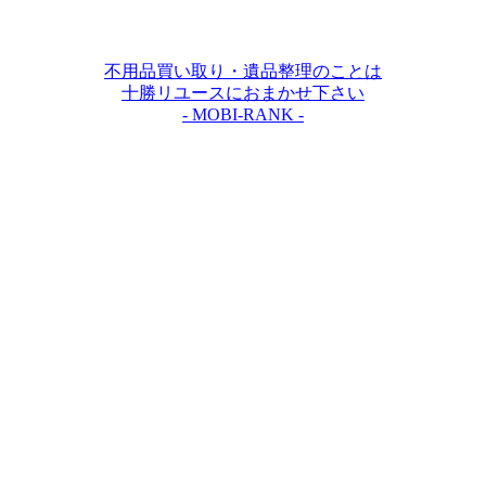
不用品買い取り・遺品整理のことは
十勝リユースにおまかせ下さい
- MOBI-RANK -