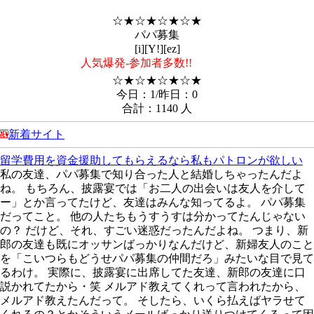
☆★☆★☆★☆★
パパ募集
[i][Y!][ez]
人気爆発-参加者多数!!
☆★☆★☆★☆★
今日：1/昨日：0
合計：1140 人
新着サイト
留学費用を資金援助してもらえるなら私もパトロンが欲しい
私の友達、パパ募集で知り合った人と結婚しちゃったんだよ
ね。 もちろん、披露宴では「お二人の出会いは友人を介して
ー」とか言ってたけど、友達はみんな知ってるよ。 パパ募集
だってこと。 他の人たちもうすうすは分かってたんじゃない
の？ だけど、それ、すごい迷惑だったんだよね。 つまり、新
郎の友達も既にオッサンばっかりなんだけど、新婦友人のこと
を「こいつらもどうせパパ募集の仲間だろ」みたいな目で見て
るわけ。 実際に、披露宴に出席してた友達、新郎の友達に口
説かれてたから・笑 メルアド教えてくれって言われたから、
メルアド教えたんだって。 そしたら、いくら払えばヤラせて