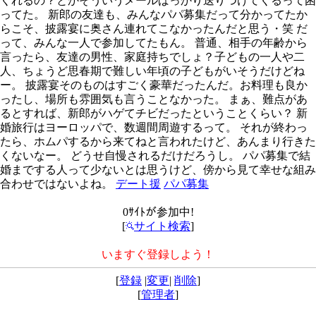
くれるの？とかそういうメールばっかり送りつけてくるって困
ってた。 新郎の友達も、みんなパパ募集だって分かってたか
らこそ、披露宴に奥さん連れてこなかったんだと思う・笑 だ
って、みんな一人で参加してたもん。 普通、相手の年齢から
言ったら、友達の男性、家庭持ちでしょ？子どもの一人や二
人、ちょうど思春期で難しい年頃の子どもがいそうだけどね
ー。 披露宴そのものはすごく豪華だったんだ。お料理も良か
ったし、場所も雰囲気も言うことなかった。 まぁ、難点があ
るとすれば、新郎がハゲてチビだったということくらい？ 新
婚旅行はヨーロッパで、数週間周遊するって。 それが終わっ
たら、ホムパするから来てねと言われたけど、あんまり行きた
くないなー。 どうせ自慢されるだけだろうし。 パパ募集で結
婚までする人って少ないとは思うけど、傍から見て幸せな組み
合わせではないよね。
デート援
パパ募集
0ｻｲﾄが参加中!
[
サイト検索
]
いますぐ登録しよう！
[
登録
|
変更
|
削除
]
[
管理者
]