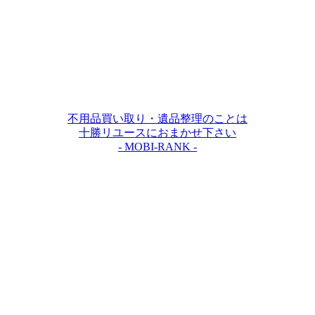
不用品買い取り・遺品整理のことは
十勝リユースにおまかせ下さい
- MOBI-RANK -